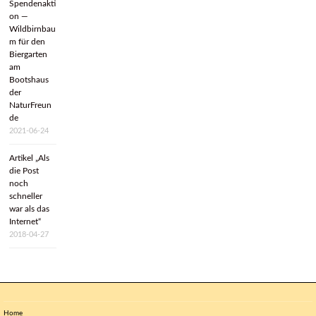
Spendenakti
on —
Wildbirnbau
m für den
Biergarten
am
Bootshaus
der
NaturFreun
de
2021-06-24
Artikel „Als
die Post
noch
schneller
war als das
Internet“
2018-04-27
Home