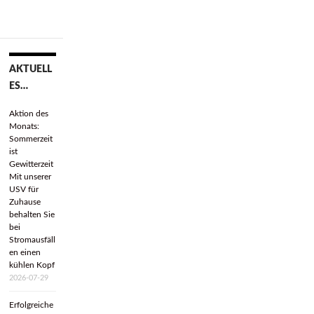
AKTUELL
ES…
Aktion des
Monats:
Sommerzeit
ist
Gewitterzeit
Mit unserer
USV für
Zuhause
behalten Sie
bei
Stromausfäll
en einen
kühlen Kopf
2026-07-29
Erfolgreiche