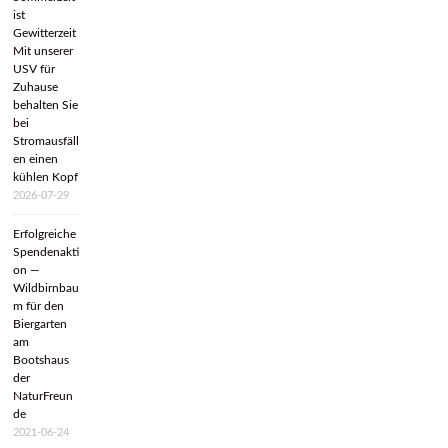
ist
Gewitterzeit
Mit unserer
USV für
Zuhause
behalten Sie
bei
Stromausfäll
en einen
kühlen Kopf
2026-07-29
Erfolgreiche
Spendenakti
on —
Wildbirnbau
m für den
Biergarten
am
Bootshaus
der
NaturFreun
de
2021-06-24