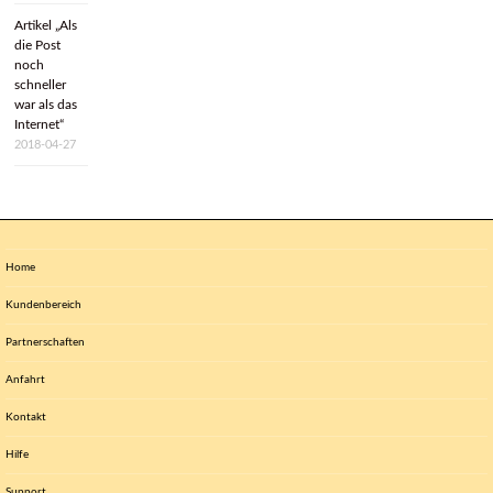
Artikel „Als
die Post
noch
schneller
war als das
Internet“
2018-04-27
Home
Kundenbereich
Partnerschaften
Anfahrt
We make the Net work.
Kontakt
Hilfe
Support