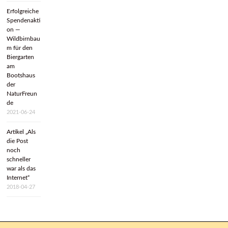
Erfolgreiche
Spendenakti
on —
Wildbirnbau
m für den
Biergarten
am
Bootshaus
der
NaturFreun
de
2021-06-24
Artikel „Als
die Post
noch
schneller
war als das
Internet“
2018-04-27