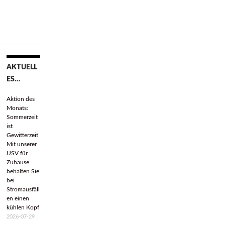
AKTUELL
Beitrags-
ES…
Navigation
Aktion des
Monats:
Sommerzeit
ist
Gewitterzeit
Mit unserer
USV für
Zuhause
behalten Sie
bei
Stromausfäll
en einen
kühlen Kopf
2026-07-29