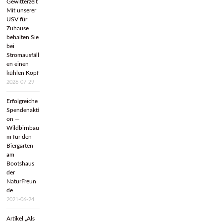
Gewitterzeit
Mit unserer
USV für
Zuhause
behalten Sie
bei
Stromausfäll
en einen
kühlen Kopf
2026-07-29
Erfolgreiche
Spendenakti
on —
Wildbirnbau
m für den
Biergarten
am
Bootshaus
der
NaturFreun
de
2021-06-24
Artikel „Als