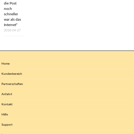
die Post
noch
schneller
war als das
Internet“
2018-04-27
Home
Kundenbereich
Partnerschaften
Anfahrt
We make the Net work.
Kontakt
Hilfe
Support